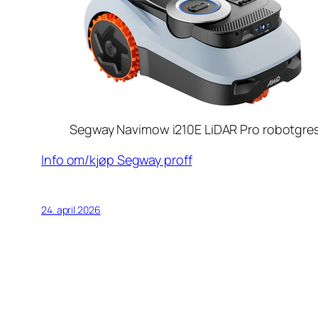
Segway Navimow i210E LiDAR Pro robotgres
Info om/kjøp Segway proff
24. april 2026