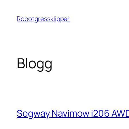
Hopp
til
Robotgressklipper
innhold
Blogg
Segway Navimow i206 AW