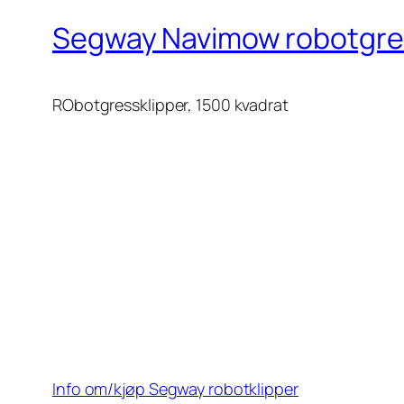
Segway Navimow robotgre
RObotgressklipper, 1500 kvadrat
Info om/kjøp Segway robotklipper