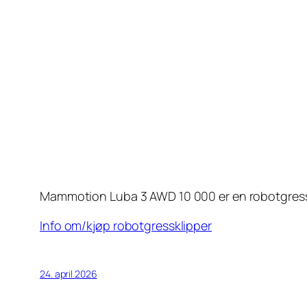
Mammotion Luba 3 AWD 10 000 er en robotgresskl
Info om/kjøp robotgressklipper
24. april 2026