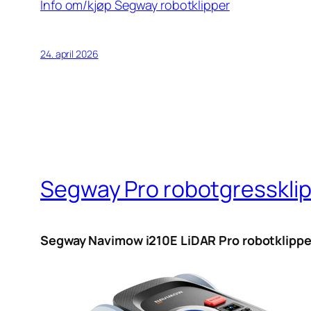
Info om/kjøp Segway robotklipper
24. april 2026
Segway Pro robotgresskli
Segway Navimow i210E LiDAR Pro robotklippe