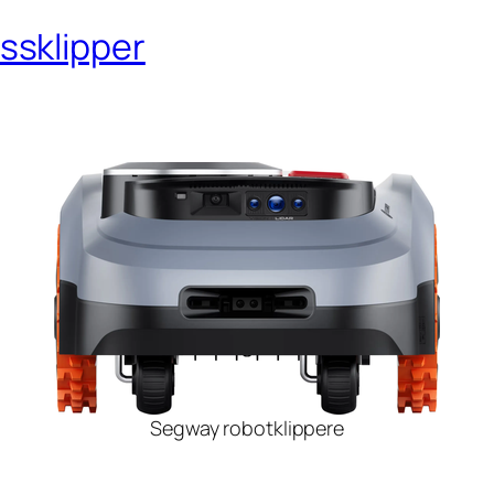
ssklipper
Segway robotklippere